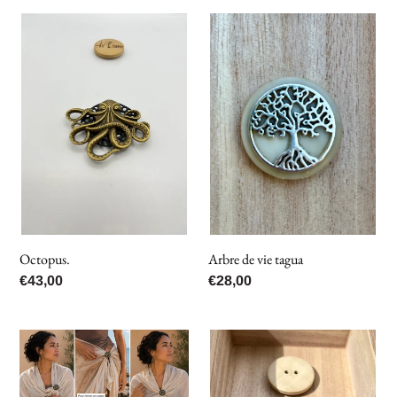
Octopus.
Arbre
de
vie
tagua
Arbre de vie tagua
Octopus.
Prix
€28,00
Prix
€43,00
normal
normal
Soleil
Copper
et
tree
Lune