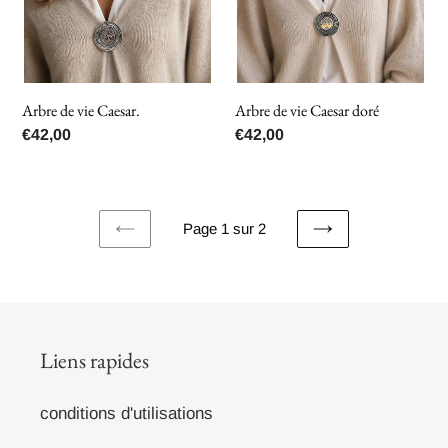
Arbre de vie Caesar.
Arbre de vie Caesar doré
Prix
€42,00
Prix
€42,00
normal
normal
Page 1 sur 2
PAGE
PAGE
PRÉCÉDENTE
SUIVANTE
Liens rapides
conditions d'utilisations