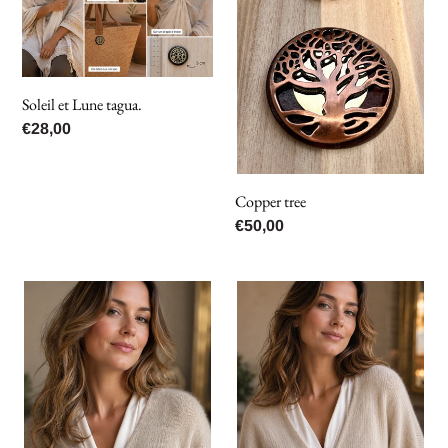
tagua.
Soleil et Lune tagua.
Prix
€28,00
normal
Copper tree
Prix
€50,00
normal
Arbre
Arbre
de
de
vie
vie
Caesar.
Caesar
doré