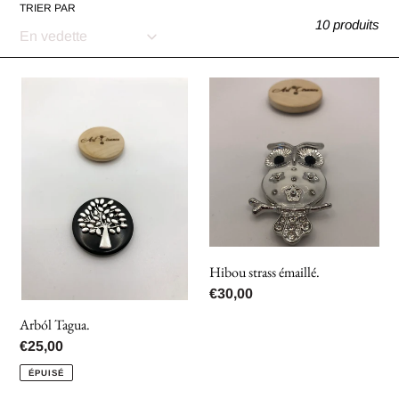
TRIER PAR
10 produits
c
t
Arból
Hibou
Tagua.
strass
i
émaillé.
o
n
:
Hibou strass émaillé.
Prix
€30,00
normal
Arból Tagua.
Prix
€25,00
normal
ÉPUISÉ