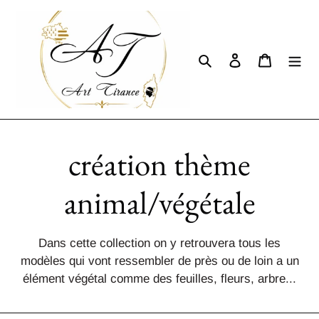
Passer
au
contenu
Rechercher
Se connecter
Panier
C
création thème
o
animal/végétale
l
Dans cette collection on y retrouvera tous les
modèles qui vont ressembler de près ou de loin a un
l
élément végétal comme des feuilles, fleurs, arbre...
e